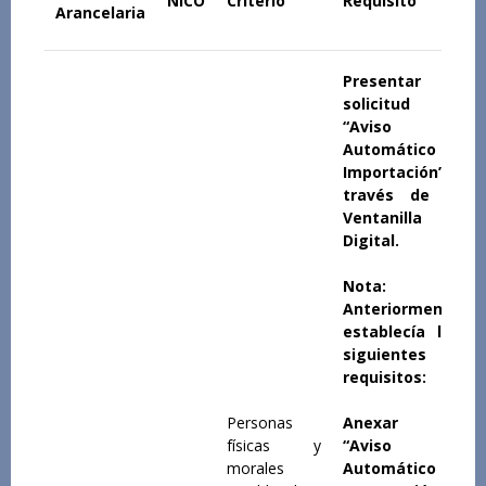
NICO
Criterio
Requisito
Arancelaria
Presentar
solicitud de
“Aviso
Automático de
Importación” a
través de la
Ventanilla
Digital.
Nota:
Anteriormente
establecía los
siguientes
requisitos:
Personas
Anexar al
físicas y
“Aviso
morales
Automático de