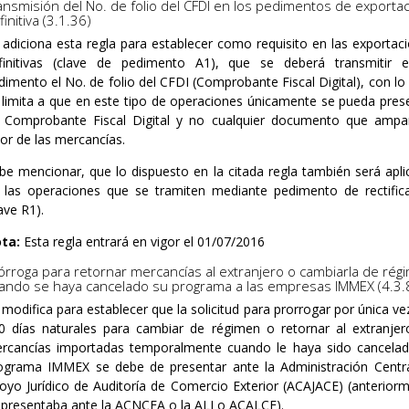
ansmisión del No. de folio del CFDI en los pedimentos de exporta
finitiva (3.1.36)
 adiciona esta regla para establecer como requisito en las exportac
finitivas (clave de pedimento A1), que se deberá transmitir 
dimento el No. de folio del CFDI (Comprobante Fiscal Digital), con lo 
 limita a que en este tipo de operaciones únicamente se pueda pres
 Comprobante Fiscal Digital y no cualquier documento que ampa
lor de las mercancías.
be mencionar, que lo dispuesto en la citada regla también será apli
 las operaciones que se tramiten mediante pedimento de rectific
ave R1).
ta:
Esta regla entrará en vigor el 01/07/2016
órroga para retornar mercancías al extranjero o cambiarla de rég
ando se haya cancelado su programa a las empresas IMMEX (4.3.
 modifica para establecer que la solicitud para prorrogar por única ve
0 días naturales para cambiar de régimen o retornar al extranjer
rcancías importadas temporalmente cuando le haya sido cancela
ograma IMMEX se debe de presentar ante la Administración Centr
oyo Jurídico de Auditoría de Comercio Exterior (ACAJACE) (anterior
 presentaba ante la ACNCEA o la ALJ o ACALCE).