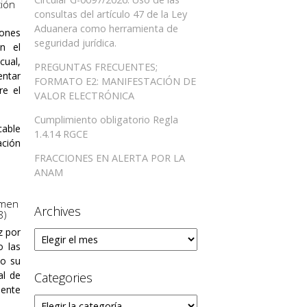
ción
consultas del artículo 47 de la Ley
Aduanera como herramienta de
iones
seguridad jurídica.
en el
cual,
PREGUNTAS FRECUENTES;
entar
FORMATO E2: MANIFESTACIÓN DE
re el
VALOR ELECTRÓNICA
Cumplimiento obligatorio Regla
cable
1.4.14 RGCE
ación
FRACCIONES EN ALERTA POR LA
ANAM
imen
Archives
8)
z por
Archives
o las
do su
al de
Categories
mente
Categories