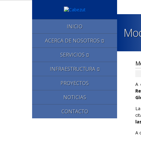
INICIO
Mod
ACERCA DE NOSOTROS
SERVICIOS
Mo
INFRAESTRUCTURA
PROYECTOS
A 
Re
NOTICIAS
Gl
La
CONTACTO
ci
la
A 