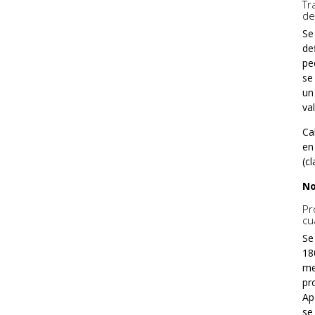
Tr
de
Se
de
pe
se
un
va
Ca
en
(cl
No
Pr
cu
Se
18
me
pr
Ap
se