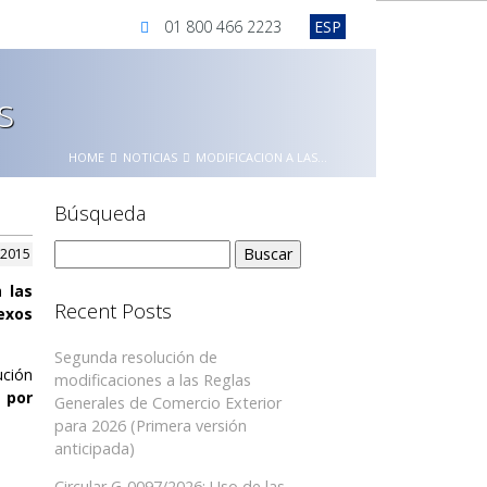
01 800 466 2223
ESP
s
HOME
NOTICIAS
MODIFICACION A LAS...
Búsqueda
Buscar:
 2015
 a
las
Recent Posts
exos
Segunda resolución de
ución
modificaciones a las Reglas
 por
Generales de Comercio Exterior
para 2026 (Primera versión
anticipada)
Circular G-0097/2026: Uso de las