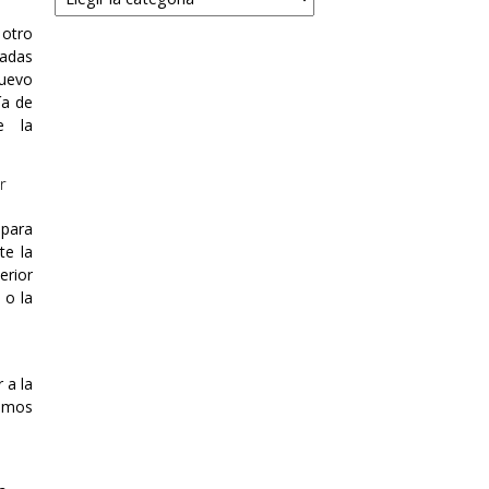
 otro
tadas
nuevo
ía de
e la
r
 para
te la
erior
 o la
 a la
ismos