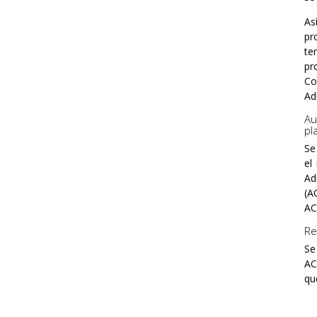
As
pr
te
pr
Co
Ad
Au
pl
Se
el
Ad
(A
AC
Re
Se
AC
qu