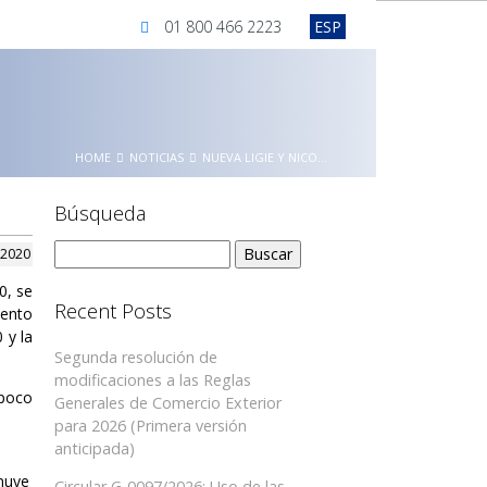
01 800 466 2223
ESP
HOME
NOTICIAS
NUEVA LIGIE Y NICO...
Búsqueda
Buscar:
 2020
0, se
Recent Posts
mento
 y la
Segunda resolución de
modificaciones a las Reglas
 poco
Generales de Comercio Exterior
para 2026 (Primera versión
anticipada)
nuye
Circular G-0097/2026: Uso de las