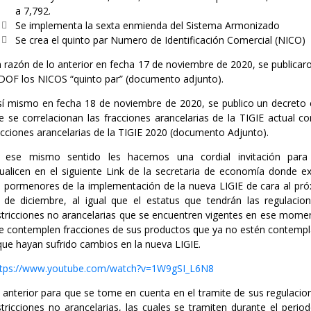
a 7,792.
Se implementa la sexta enmienda del Sistema Armonizado
Se crea el quinto par Numero de Identificación Comercial (NICO)
 razón de lo anterior en fecha 17 de noviembre de 2020, se publicar
 DOF los NICOS “quinto par” (documento adjunto).
í mismo en fecha 18 de noviembre de 2020, se publico un decreto 
e se correlacionan las fracciones arancelarias de la TIGIE actual co
acciones arancelarias de la TIGIE 2020 (documento Adjunto).
 ese mismo sentido les hacemos una cordial invitación para
sualicen en el siguiente Link de la secretaria de economía donde ex
s pormenores de la implementación de la nueva LIGIE de cara al pr
 de diciembre, al igual que el estatus que tendrán las regulacio
stricciones no arancelarias que se encuentren vigentes en ese mome
e contemplen fracciones de sus productos que ya no estén contemp
que hayan sufrido cambios en la nueva LIGIE.
ttps://www.youtube.com/watch?v=1W9gSI_L6N8
 anterior para que se tome en cuenta en el tramite de sus regulacio
stricciones no arancelarias, las cuales se tramiten durante el perio