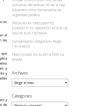
consultas del artículo 47 de la Ley
Aduanera como herramienta de
seguridad jurídica.
on en
PREGUNTAS FRECUENTES;
FORMATO E2: MANIFESTACIÓN DE
VALOR ELECTRÓNICA
en el
n las
Cumplimiento obligatorio Regla
1.4.14 RGCE
 que
FRACCIONES EN ALERTA POR LA
plica
ANAM
óximo
nes y
Archives
nto y
ladas
Archives
Categories
nes y
Categories
do de