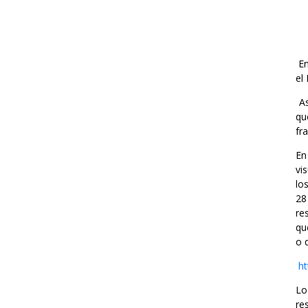
En
el
As
qu
fr
En
vi
lo
28
re
qu
o 
h
Lo
re