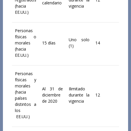
calendario
(hacia
vigencia
EE.UU.)
Personas
físicas o
Uno solo
morales
15 días
14
(1)
(hacia
EE.UU.)
Personas
físicas y
morales
Al 31 de
Ilimitado
(hacia
diciembre
durante la
12
países
de 2020
vigencia
distintos a
los
EE.UU.)