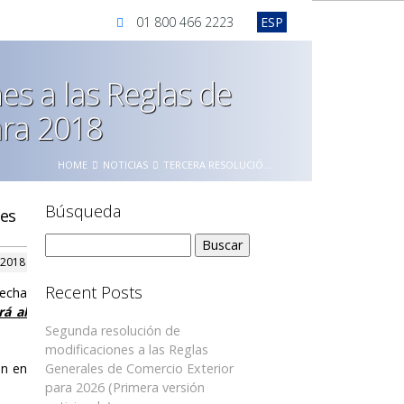
01 800 466 2223
ESP
es a las Reglas de
ara 2018
HOME
NOTICIAS
TERCERA RESOLUCIÓ...
Búsqueda
les
Buscar:
 2018
Recent Posts
fecha
rá al
Segunda resolución de
modificaciones a las Reglas
ón en
Generales de Comercio Exterior
para 2026 (Primera versión