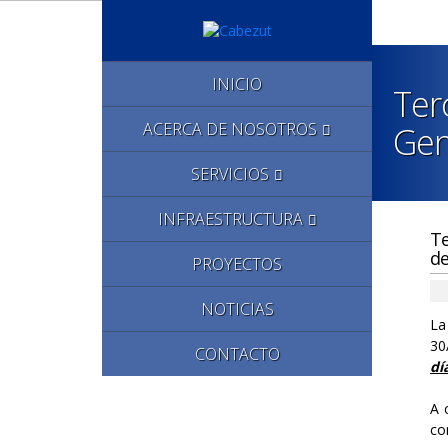
INICIO
Ter
ACERCA DE NOSOTROS
Gen
SERVICIOS
INFRAESTRUCTURA
Te
de
PROYECTOS
NOTICIAS
La
30
CONTACTO
dí
A 
co