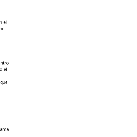
n el
or
entro
o el
 que
e
grama