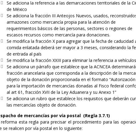
Se adiciona la referencia a las demarcaciones territoriales de la C
de México
Se adiciona la fracción III Anteojos Nuevos, usados, reconstruido
armazones como mercancía propia para la atención de
requerimientos básicos de las personas, sectores o regiones de
escasos recursos como mercancía para donaciones.
Se modifica la fracción X para agregar que la fecha de caducidad a
comida enlatada deberá ser mayor a 3 meses, considerando la f
de entrada al país
Se modifica la fracción XXIII para eliminar la referencia a vehículo
Se adiciona un párrafo que establece que la ACNCEA determinará
fracción arancelaria que corresponda a la descripción de la merca
objeto de la donación proporcionada en el formato “Autorización
para la importación de mercancías donadas al Fisco federal con
al art 61, fracción XVII de la Ley Aduanera y su Anexo 1”
Se adiciona un rubro que establece los requisitos que deberán cu
las mercancías objeto de donación.
spacho de mercancías por vía postal (Regla 3.7.1)
 reforma esta regla para precisar el procedimiento para las operac
e se realicen por vía postal en lo siguiente: