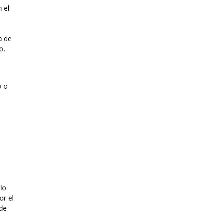
 el
a de
o,
o o
ulo
or el
 de