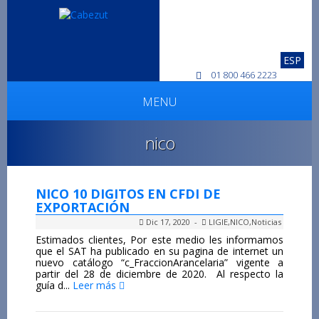
ESP
01 800 466 2223
MENU
nico
NICO 10 DIGITOS EN CFDI DE
EXPORTACIÓN
Dic 17, 2020 -
LIGIE
,
NICO
,
Noticias
Estimados clientes, Por este medio les informamos
que el SAT ha publicado en su pagina de internet un
nuevo catálogo “c_FraccionArancelaria” vigente a
partir del 28 de diciembre de 2020. Al respecto la
guía d...
Leer más