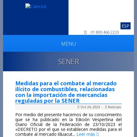
ESP
01 800 466 2223
MENU
SENER
Medidas para el combate al mercado
ilícito de combustibles, relacionadas
con la importación de mercancías
reguladas por la SENER
Oct 24, 2023 -
Noticias
Por medio del presente hacemos de su conocimiento
que se ha publicado en la Edición Vespertina del
Diario Oficial de la Federación de 23/10/2023 el
«DECRETO por el que se establecen medidas para el
combate al mercado il&iacut...
Leer más