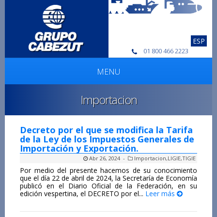
ESP
01 800 466 2223
MENU
Importacion
Decreto por el que se modifica la Tarifa
de la Ley de los Impuestos Generales de
Importación y Exportación.
Abr 26, 2024 -
Importacion
,
LIGIE
,
TIGIE
Por medio del presente hacemos de su conocimiento
que el día 22 de abril de 2024, la Secretaría de Economía
publicó en el Diario Oficial de la Federación, en su
edición vespertina, el DECRETO por el...
Leer más